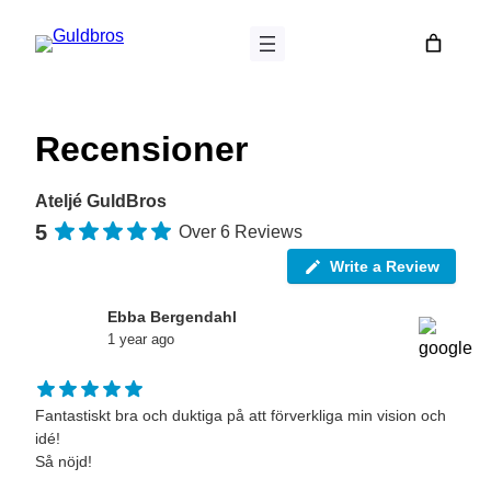
Hoppa
till
innehåll
Recensioner
Ateljé GuldBros
5
Over 6 Reviews
Write a Review
Ebba Bergendahl
1 year ago
Fantastiskt bra och duktiga på att förverkliga min vision och
idé!
Så nöjd!