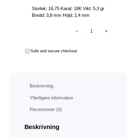
R
e
e
P
Storlek: 16,75 Karat: 18K Vikt: 5,3 gr
t
t
Å
Bredd: 3,8 mm Höjd: 2,4 mm
u
n
R
E
r
u
G
−
+
A
s
v
u
p
a
l
r
r
Safe and secure checkout
d
u
a
r
n
n
i
g
d
n
l
e
g
i
p
Beskrivning
–
g
r
N
Ytterligare information
a
i
o
p
s
Recensioner (0)
5
r
e
1
i
t
m
Beskrivning
s
ä
ä