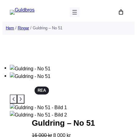
Hoppa
till
innehåll
Hem
/
Ringar
/ Guldring – No 51
P
REA
R
O
D
U
K
Guldring – No 51
T
E
D
D
16 000
kr
8 000
kr