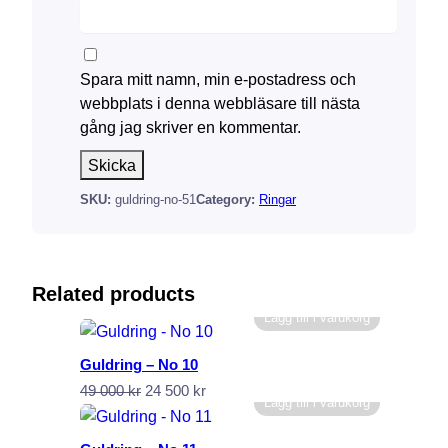
Spara mitt namn, min e-postadress och
webbplats i denna webbläsare till nästa
gång jag skriver en kommentar.
SKU:
guldring-no-51
Category:
Ringar
Related products
Lägg till i varukorg
Guldring – No 10
Det
Det
49 000
kr
24 500
kr
Lägg till i varukorg
ursprungliga
nuvarande
priset
priset