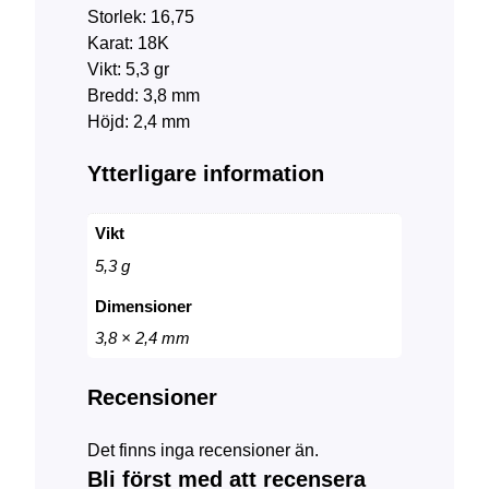
e
r
n
Storlek: 16,75
t
:
g
Karat: 18K
v
8
d
Vikt: 5,3 gr
a
0
Bredd: 3,8 mm
r
0
Höjd: 2,4 mm
:
0
1
Ytterligare information
6
k
0
r
Vikt
0
.
0
5,3 g
Dimensioner
k
3,8 × 2,4 mm
r
.
Recensioner
Det finns inga recensioner än.
Bli först med att recensera